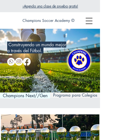
¡Agenda una clase de prueba gratis!
©
Champions Soccer Academy
Construyendo un mundo mejor
a través del Fútbol.
Programa para Colegios
Champions Next//Gen